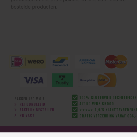
bestelde producten.
100% GLUTENVRIJ GECERTIFICE
BAKKER LEO V.O.F.
ALTIJD VERS BROOD
RETOURBELEID
ZAKELIJK BESTELLEN
⭐⭐⭐⭐⭐ 4,9/5 KLANTTEVREDENHE
PRIVACY
GRATIS VERZENDING VANAF €36,-