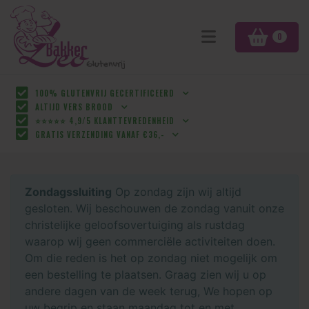
0
100% GLUTENVRIJ GECERTIFICEERD
ALTIJD VERS BROOD
⭐⭐⭐⭐⭐ 4,9/5 KLANTTEVREDENHEID
GRATIS VERZENDING VANAF €36,-
Zondagssluiting
Op zondag zijn wij altijd
gesloten. Wij beschouwen de zondag vanuit onze
christelijke geloofsovertuiging als rustdag
waarop wij geen commerciële activiteiten doen.
Om die reden is het op zondag niet mogelijk om
een bestelling te plaatsen. Graag zien wij u op
andere dagen van de week terug, We hopen op
uw begrip en staan maandag tot en met