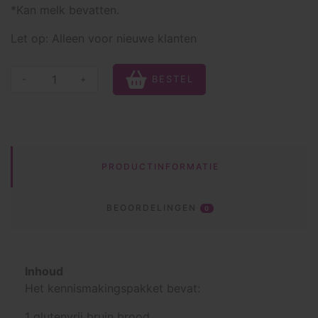
*Kan melk bevatten.
Let op: Alleen voor nieuwe klanten
-
+
BESTEL
PRODUCTINFORMATIE
BEOORDELINGEN
0
Inhoud
Het kennismakingspakket bevat:
1 glutenvrij bruin brood