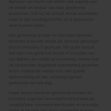
Bäckerei Leo hecht niet alleen veel waarde aan
de smaak en textuur van haar glutenvrije
producten. Ook bij het ontbijt en het avondeten
moet je alle voedingsstoffen uit je glutenvrije
dieet kunnen halen.
Alle glutenvrije broden en broodjes bevatten
minstens evenveel vezels als normaal gemengd
brood (minstens 5 gram per 100 gram brood).
Het eten van glutenvrij brood of broodjes van
Leo Bakery als ontbijt en avondeten, samen met
de aanbevolen dagelijkse hoeveelheid groenten,
levert voldoende vezels voor een goede
spijsvertering en een verzadigd gevoel
gedurende de hele dag.
Naast vezels bevatten glutenvrije broden en
broodjes ongeveer evenveel koolhydraten als
vergelijkbare conventionele broden en broodjes,
zodat je de hele dag door voldoende energie