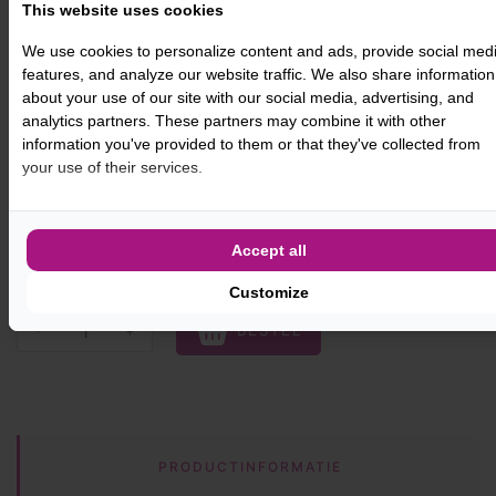
tijdens een lunch?
This website uses cookies
En hoe presenteer jij de glutenvrije lekkernijen en
We use cookies to personalize content and ads, provide social med
hapjes tijdens een verjaardag?
features, and analyze our website traffic. We also share information
about your use of our site with our social media, advertising, and
Op al deze vragen hebben wij het perfecte antwoord,
analytics partners. These partners may combine it with other
een glutenvrije broodplank van Bakker Leo! Deze
information you've provided to them or that they've collected from
handgemaakte plank is ideaal om alle lekkere broodjes
your use of their services.
en bolletjes van Bakker Leo op te leggen, maar
natuurlijk ook goed te gebruiken als glutenvrije
hapjesplank of om een leuk glutenvrij kadopakket mee
Accept all
te maken!
Customize
-
+
BESTEL
PRODUCTINFORMATIE