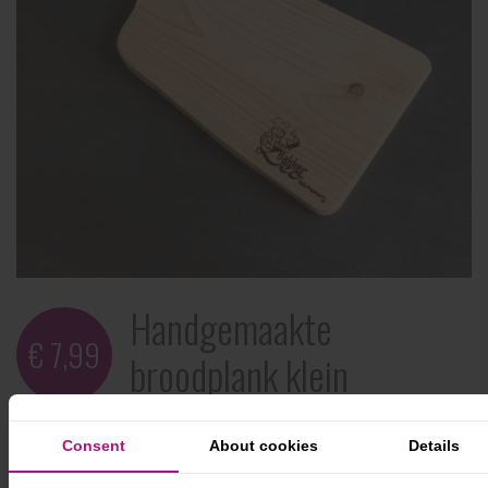
Handgemaakte
€ 7,99
broodplank klein
Waar snijd jij je glutenvrije producten?
Consent
About cookies
Details
Waar leg jij de glutenvrije broden en bolletjes neer