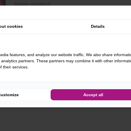
Noten- pindavrij
Past binnen het FODMAP dieet (bij maximale inname
* kan soja bevatten
out cookies
Details
-
+
BESTEL
edia features, and analyze our website traffic. We also share informati
d analytics partners. These partners may combine it with other informat
 their services.
ATIE
BE
Customize
Accept all