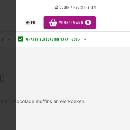
LOGIN / REGISTREREN
T
WINKELMAND
0
FR
EID
GRATIS VERZENDING VANAF €36,-
ij
o met Chocolade muffins en eierkoeken.