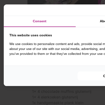
Consent
Ab
This website uses cookies
We use cookies to personalize content and ads, provide social m
about your use of our site with our social media, advertising, an
you've provided to them or that they've collected from your use of
PRODUCTINFORM
Het pakket bestaat uit:
1x 4 chocolade muffins glutenvrij
1x 4 eierkoeken glutenvrij
1x handgemaakte plank klein