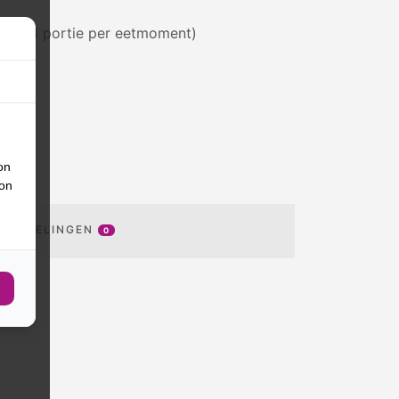
 van 1 portie per eetmoment)
on
ion
OORDELINGEN
0