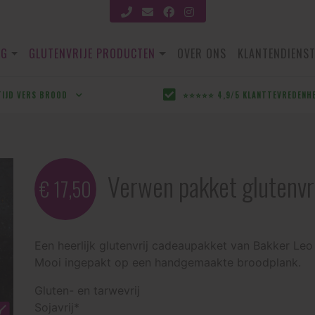
OG
GLUTENVRIJE PRODUCTEN
OVER ONS
KLANTENDIENS
TIJD VERS BROOD
⭐⭐⭐⭐⭐ 4,9/5 KLANTTEVREDENH
Verwen pakket glutenvr
€ 17,50
Een heerlijk glutenvrij cadeaupakket van Bakker Le
Mooi ingepakt op een handgemaakte broodplank.
Gluten- en tarwevrij
Sojavrij*