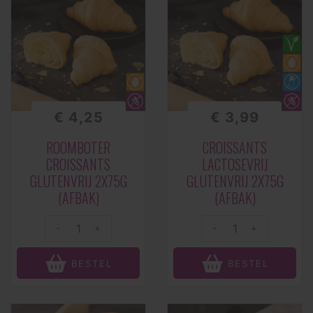
€ 4,25
€ 3,99
ROOMBOTER
CROISSANTS
CROISSANTS
LACTOSEVRIJ
GLUTENVRIJ 2X75G
GLUTENVRIJ 2X75G
(AFBAK)
(AFBAK)
-
+
-
+
BESTEL
BESTEL