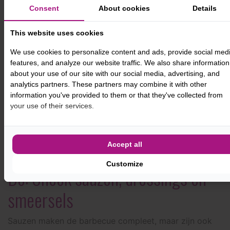
Don’t: Aannemen dat iedereen
Consent
About cookies
Details
weet wat glutenvrij betekent
This website uses cookies
Hoewel glutenvrij eten steeds bekender wordt, zijn er
We use cookies to personalize content and ads, provide social med
nog veel misverstanden. Zo denkt men soms dat spelt
features, and analyze our website traffic. We also share information
wél kan of dat een beetje tarwe geen kwaad kan. Of
about your use of our site with our social media, advertising, and
men let niet op kruisbesmetting, terwijl dat juist het
analytics partners. These partners may combine it with other
grootste risico vormt.
information you've provided to them or that they've collected from
your use of their services.
Leg rustig en vriendelijk uit wat je wel en niet mag
eten en waarom het belangrijk is. Vaak is men juist blij
met duidelijke uitleg en bereid om rekening met je te
Accept all
houden.
Customize
Do: Check sauzen, dressings en
smeersels
Sauzen maken de barbecue compleet, maar zijn ook