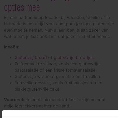
opties mee
Bij een barbecue op locatie, bij vrienden, familie of in
het park, is het altijd verstandig om je eigen glutenvrije
eten mee te nemen. Niet alleen ben je dan zeker van
wat je eet, je laat ook zien dat je zelf initiatief neemt.
Ideeën:
Glutenvrij brood
of
glutenvrije broodjes
Zelfgemaakte salade, zoals een glutenvrije
pastasalade of een frisse tomatensalade
Glutenvrije wraps of groenten om te vullen
Een veilig dessert, zoals fruitspiesjes of een
plakje glutenvrije cake
Voordeel:
Je hoeft niemand tot last te zijn en hebt
altijd iets lekkers achter de hand.