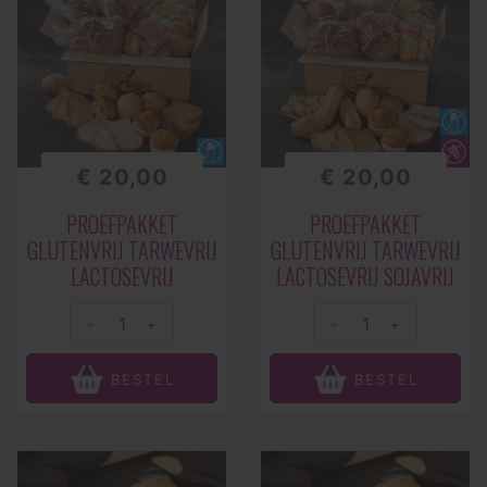
€ 20,00
€ 20,00
PROEFPAKKET
PROEFPAKKET
GLUTENVRIJ TARWEVRIJ
GLUTENVRIJ TARWEVRIJ
LACTOSEVRIJ
LACTOSEVRIJ SOJAVRIJ
-
+
-
+
BESTEL
BESTEL