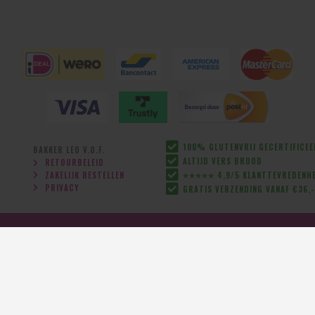
100% GLUTENVRIJ GECERTIFICE
BAKKER LEO V.O.F.
ALTIJD VERS BROOD
RETOURBELEID
ZAKELIJK BESTELLEN
⭐⭐⭐⭐⭐ 4,9/5 KLANTTEVREDENHE
PRIVACY
GRATIS VERZENDING VANAF €36,-