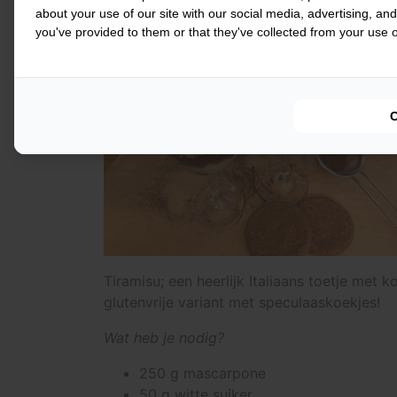
about your use of our site with our social media, advertising, an
Glutenvrije tiramisu met speculaas
you've provided to them or that they've collected from your use of
Tiramisu; een heerlijk Italiaans toetje met
glutenvrije variant met speculaaskoekjes!
Wat heb je nodig?
250 g mascarpone
50 g witte suiker