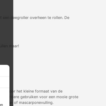
 een deegroller overheen te rollen. De
ullen maar!
art. Door het kleine formaat van de
ok meerdere gebruiken voor een mooie grote
, mokka- of mascarponevulling.
on