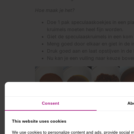
Hoe maak je het?
Doe 1 pak speculaaskoekjes in een pla
kruimels moeten heel fijn worden.
Giet de speculaaskruimels in een kom 
Meng goed door elkaar en giet in de 
Druk goed aan en laat opstijven in de 
Nu kan je een vulling naar keuze bove
Tip: Bewaar wat kruimels om te decoreren 
Consent
Ab
Ook van de speculaaseierkoeken kan je een 
This website uses cookies
speculaaseierkoeken kan je er goed een éé
taart. Maak een simpele vulling van alleen
We use cookies to personalize content and ads, provide social m