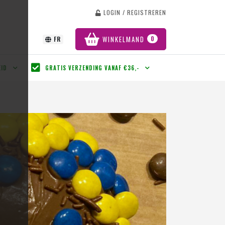
LOGIN / REGISTREREN
T
WINKELMAND
0
FR
EID
GRATIS VERZENDING VANAF €36,-