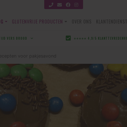
OG
GLUTENVRIJE PRODUCTEN
OVER ONS
KLANTENDIENS
TIJD VERS BROOD
⭐⭐⭐⭐⭐ 4,9/5 KLANTTEVREDENH
 recepten voor pakjesavond