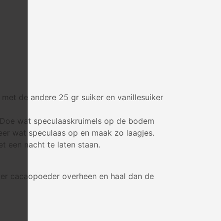
met de andere 25 gr suiker en vanillesuiker
je. Doe wat speculaaskruimels op de bodem
eer wat speculaas op en maak zo laagjes.
et een nacht te laten staan.
 hier cacaopoeder overheen en haal dan de