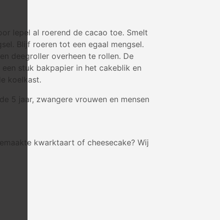
oor lepel al roerend de cacao toe. Smelt
el. Blijf roeren tot een egaal mengsel.
n deegroller overheen te rollen. De
 een stuk bakpapier in het cakeblik en
de koelkast.
er de 5 jaar, zwangere vrouwen en mensen
fgemaakte kwarktaart of cheesecake? Wij