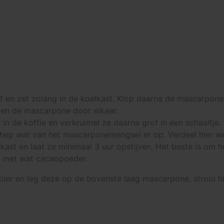
jf en zet zolang in de koelkast. Klop daarna de mascarpone 
 en de mascarpone door elkaar.
 in de koffie en verkruimel ze daarna grof in een schaalt
schep wat van het mascarponemengsel er op. Verdeel hier w
lkast en laat ze minimaal 3 uur opstijven. Het beste is om h
en met wat cacaopoeder.
 papier en leg deze op de bovenste laag mascarpone, strooi