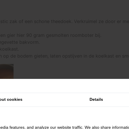
stic zak of een schone theedoek. Verkruimel ze door er met
en gier hier 90 gram gesmolten roomboter bij.
ingevette bakvorm.
koelkast.
n op de bodem gieten, laten opstijven in de koelkast en sm
op de bovenkant van de taart!
out cookies
Details
lekkere taart maken! Gebruik ze als cake laagjes in een ta
npersoons gebakje van maken, maar natuurlijk kan je er o
 slagroom, of ga helemaal los met bijvoorbeeld chocolade-
edia features, and analyze our website traffic. We also share informati