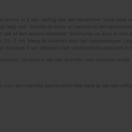
m en mix in 3 min. luchtig met een handmixer. Voeg lepel v
p laag vuur. Schenk de boter al roerend bij het cacaomengs
c zak of een schone theedoek. Verkruimel ze door er met ee
ca. 1½ -2 cm. Meng de kruimels door het cacaomengsel. Leg
aat minimaal 3 uur afgedekt met vershoudfolie opstijven in 
t verwerkt, hierdoor is het niet geschikt voor kinderen ond
ikt voor een heerlijke taartbodem! Wat denk je van een zel