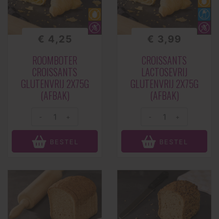
€ 4,25
€ 3,99
ROOMBOTER
CROISSANTS
CROISSANTS
LACTOSEVRIJ
GLUTENVRIJ 2X75G
GLUTENVRIJ 2X75G
(AFBAK)
(AFBAK)
-
+
-
+
BESTEL
BESTEL