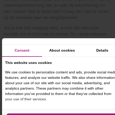
vakantiebestemming heb je vaak de beschikking tot
een vriezer. Heb je deze niet? Vraag dan van te voren
bij de receptie naar de mogelijkheden.
Als je met het vliegtuig reist, wordt het natuurlijk
moeilijk om brood mee te nemen. De cakeproducten
en koekjes kunnen natuurlijk altijd mee, meestal biedt
het buitenland ook lekkere alternatieven om een keer
Consent
About cookies
Details
wat anders te proberen. Italië en Spanje zijn
bijvoorbeeld landen die ver zijn ontwikkeld op
This website uses cookies
glutenvrij gebied en bieden heel veel lekkere opties.
We use cookies to personalize content and ads, provide social med
De Vlaamse Coeliakie Vereniging heeft ook veel
features, and analyze our website traffic. We also share information
informatie geschreven over glutenvrij op vakantie. Hier
about your use of our site with our social media, advertising, and
kan je reispasjes vinden waarop in verschillende
analytics partners. These partners may combine it with other
Europese talen het glutenvrij dieet wordt uitgelegd.
information you've provided to them or that they've collected from
your use of their services.
Met de reispasjes kunnen de mensen in het land waar
je op reis bent, lezen wat een glutenintolerantie
inhoudt en waar ze voor jou op moeten letten wanneer