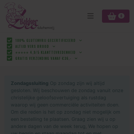
0
100% GLUTENVRIJ GECERTIFICEERD
ALTIJD VERS BROOD
⭐⭐⭐⭐⭐ 4,9/5 KLANTTEVREDENHEID
GRATIS VERZENDING VANAF €36,-
Zondagssluiting
Op zondag zijn wij altijd
gesloten. Wij beschouwen de zondag vanuit onze
christelijke geloofsovertuiging als rustdag
waarop wij geen commerciële activiteiten doen.
Om die reden is het op zondag niet mogelijk om
een bestelling te plaatsen. Graag zien wij u op
andere dagen van de week terug, We hopen op
uw begrip en staan maandag tot en met