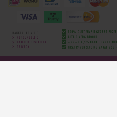
100% GLUTENVRIJ GECERTIFICE
BAKKER LEO V.O.F.
ALTIJD VERS BROOD
RETOURBELEID
ZAKELIJK BESTELLEN
⭐⭐⭐⭐⭐ 4,9/5 KLANTTEVREDENHE
PRIVACY
GRATIS VERZENDING VANAF €36,-