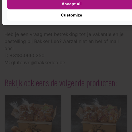
ze eten of drinken bereiden.
Lees hier de informatie
Accept all
van de VCV.
Customize
Vragen?
Heb je een vraag met betrekking tot je vakantie en je
bestelling bij Bakker Leo? Aarzel niet en bel of mail
ons!
T: +31850660250
M: glutenvrij@bakkerleo.be
Bekijk ook eens de volgende producten: